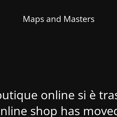
Maps and Masters
utique online si è tras
nline shop has move