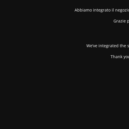
Abbiamo integrato il negozio
Grazie p
We’ve integrated the s
Thank you