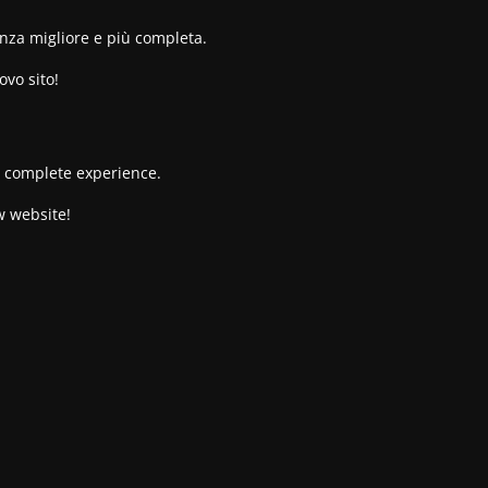
enza migliore e più completa.
ovo sito!
re complete experience.
w website!