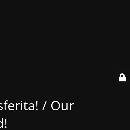
ferita! / Our
d!