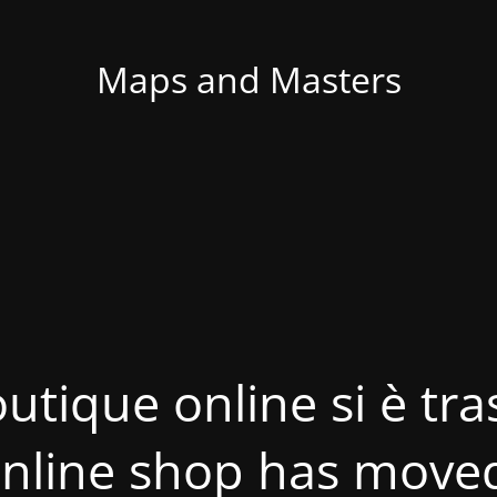
Maps and Masters
utique online si è tras
nline shop has move