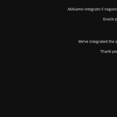
Abbiamo integrato il negozio
Grazie p
We’ve integrated the s
Thank you