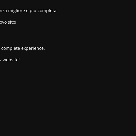
enza migliore e più completa.
ovo sito!
re complete experience.
w website!