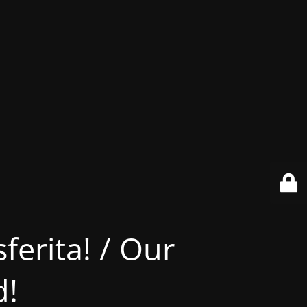
ferita! / Our
d!