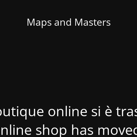
Maps and Masters
utique online si è tras
nline shop has move