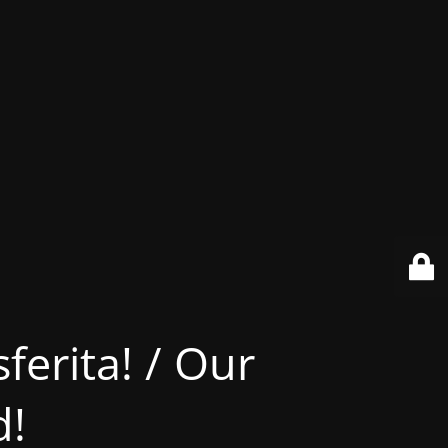
ferita! / Our
d!