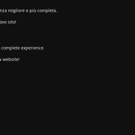
enza migliore e più completa.
ovo sito!
re complete experience.
w website!