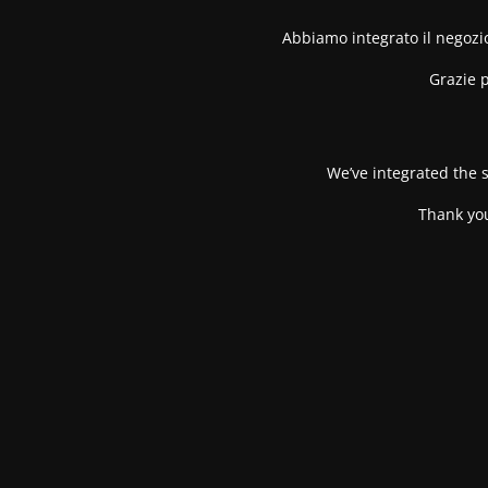
Abbiamo integrato il negozio
Grazie p
We’ve integrated the s
Thank you