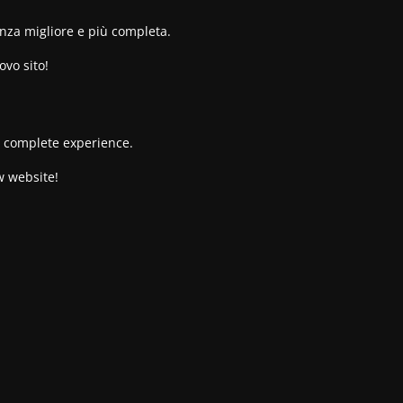
enza migliore e più completa.
ovo sito!
re complete experience.
w website!