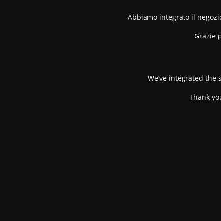
Abbiamo integrato il negozio
Grazie p
We’ve integrated the s
Thank you