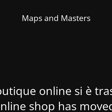
Maps and Masters
utique online si è tras
nline shop has move