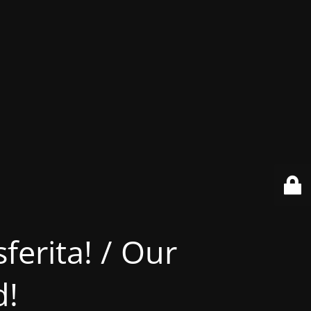
ferita! / Our
d!