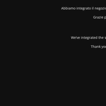
Abbiamo integrato il negozio
Grazie p
We’ve integrated the s
Thank you