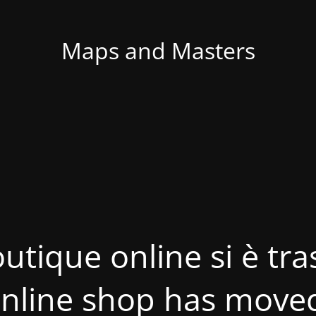
Maps and Masters
utique online si è tras
nline shop has move