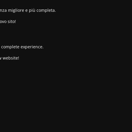
enza migliore e più completa.
ovo sito!
re complete experience.
w website!