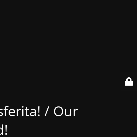
ferita! / Our
d!