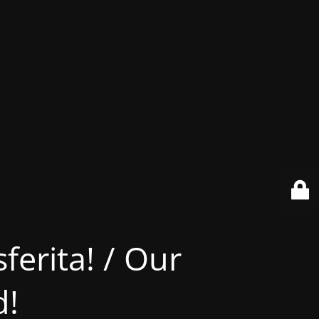
ferita! / Our
d!