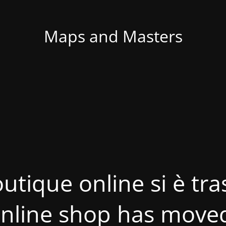
Maps and Masters
utique online si è tras
nline shop has move