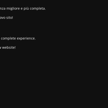
enza migliore e più completa.
ovo sito!
re complete experience.
w website!