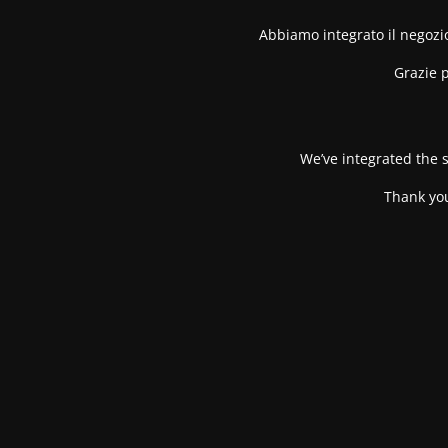
Abbiamo integrato il negozio
Grazie p
We’ve integrated the s
Thank you