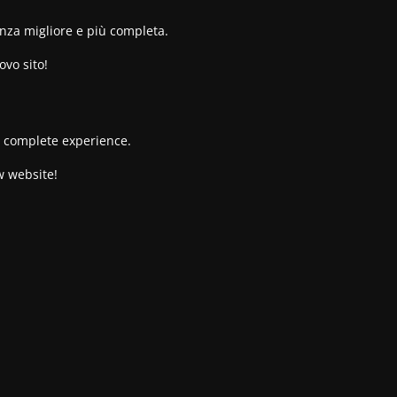
enza migliore e più completa.
ovo sito!
re complete experience.
w website!