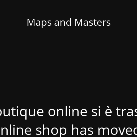
Maps and Masters
utique online si è tras
nline shop has move