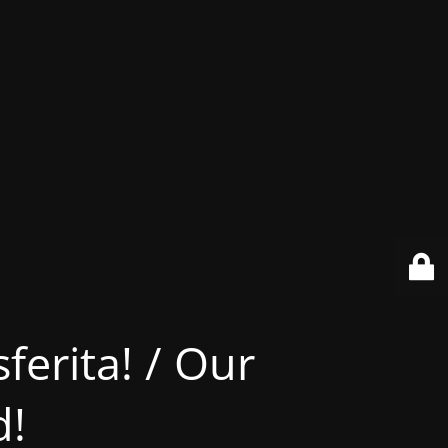
ferita! / Our
d!