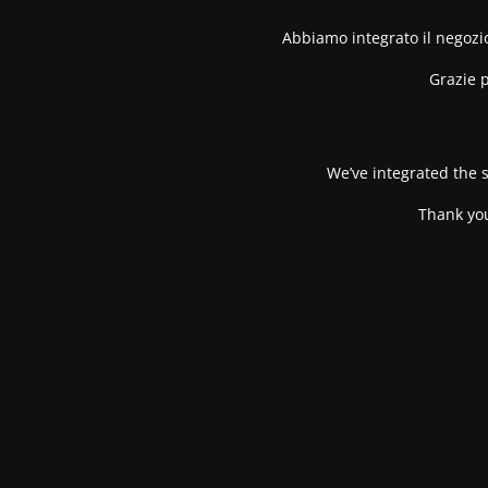
Abbiamo integrato il negozio
Grazie p
We’ve integrated the s
Thank you