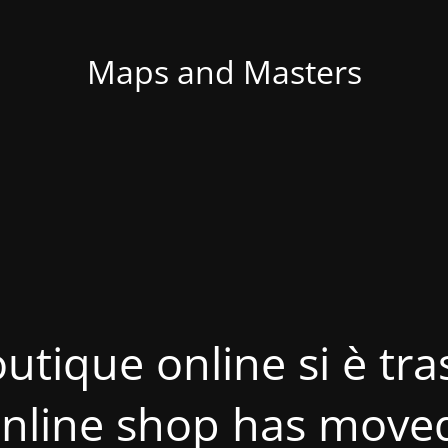
Maps and Masters
utique online si è tras
nline shop has move