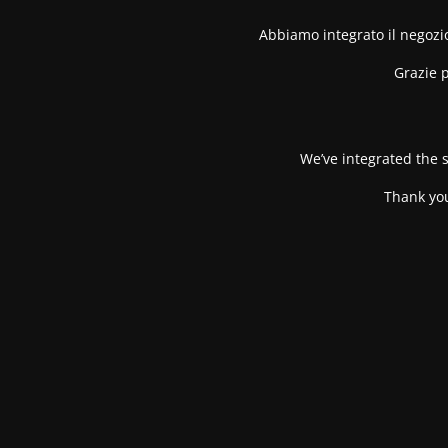
Abbiamo integrato il negozio
Grazie p
We’ve integrated the s
Thank you