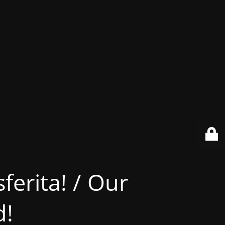
ferita! / Our
d!