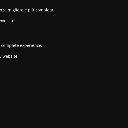
enza migliore e più completa.
ovo sito!
re complete experience.
w website!