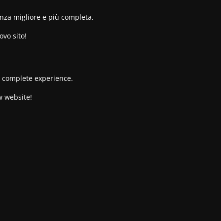
enza migliore e più completa.
ovo sito!
re complete experience.
w website!