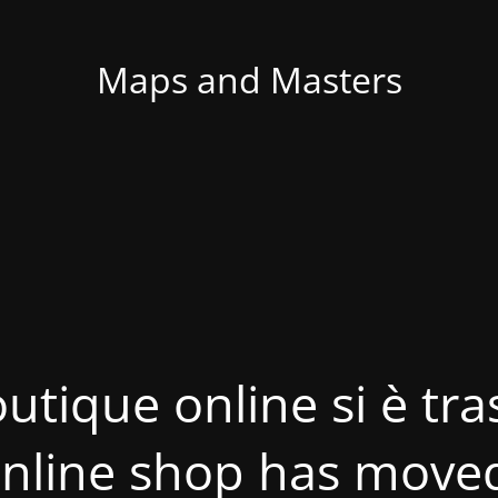
Maps and Masters
utique online si è tras
nline shop has move