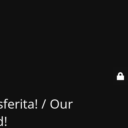
ferita! / Our
d!