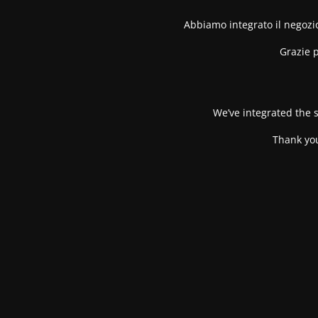
Abbiamo integrato il negozio
Grazie p
We’ve integrated the s
Thank you