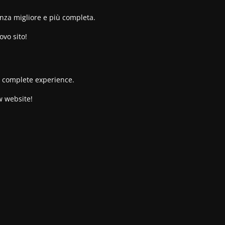
enza migliore e più completa.
ovo sito!
re complete experience.
w website!