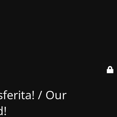
ferita! / Our
d!