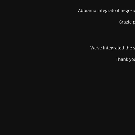
Abbiamo integrato il negozio
Grazie p
We’ve integrated the s
Thank you