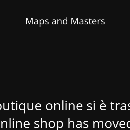
Maps and Masters
utique online si è tras
nline shop has move